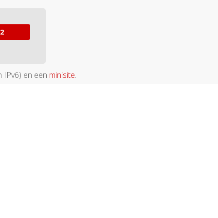
en IPv6) en een
minisite
.