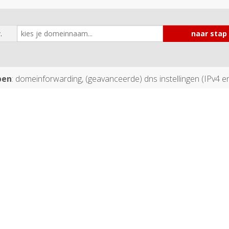
.
pen
: domeinforwarding, (geavanceerde) dns instellingen (IPv4 